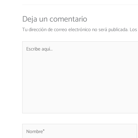
b
tt
at
ail
e
e
o
er
sA
dI
gr
Deja un comentario
ok
p
n
a
Tu dirección de correo electrónico no será publicada.
Los
p
m
Escribe
aquí...
Nombre*