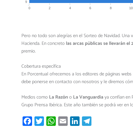
Pero no todo son alegrías en el Sorteo de Navidad. Una 
Hacienda. En concreto
las arcas públicas se llevarán el
premio.
Cobertura específica
En Porcentual ofrecemos a los editores de páginas webs u
debe ponerse en contacto con nosotros y le diremos cóm
Medios como
La Razón
o
La Vanguardia
ya confían en 
Grupo Prensa Ibérica. Este año también se podrá ver en lo
Fa
T
W
E
Li
T
ce
wi
h
m
nk
el