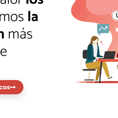
emos
la
n
más
le
icos