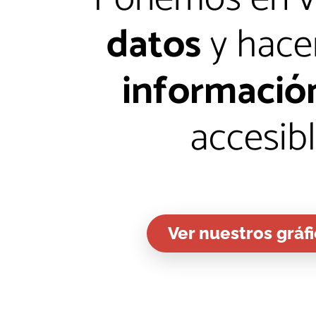
datos
y hac
informació
accesib
Ver nuestros gráf