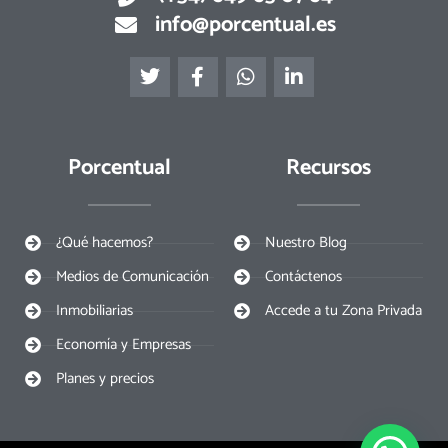
info@porcentual.es
T
F
W
L
w
a
h
i
i
c
a
n
t
e
t
k
t
b
s
e
e
o
a
d
Porcentual
Recursos
r
o
p
i
k
p
n
¿Qué hacemos?
Nuestro Blog
Medios de Comunicación
Contáctenos
Inmobiliarias
Accede a tu Zona Privada
Economía y Empresas
Planes y precios