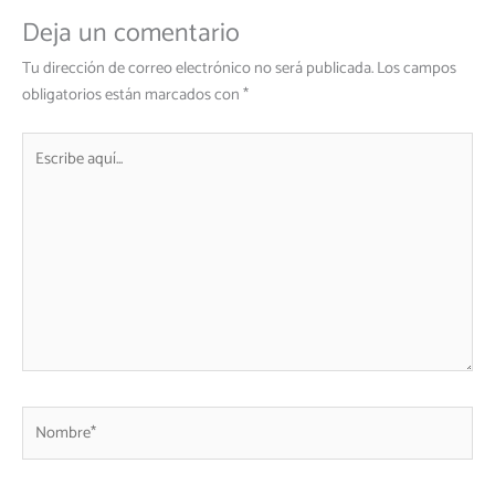
b
tt
at
ail
e
e
Deja un comentario
o
er
sA
dI
gr
ok
p
n
a
Tu dirección de correo electrónico no será publicada.
Los campos
obligatorios están marcados con
*
p
m
Escribe
aquí...
Nombre*