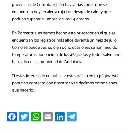
provincias de Córdoba y Jaén hay varias zonas que se
encuentran hoy en alerta roja con riesgo de calor y que
podrían superar el umbral de los 44 grados.
En Porcentual.es hemos hecho este buscador en el que se
encuentran los registros más altos durante un mes de julio.
Como se puede ver, solo en ocho ocasiones se han medido
temperaturas por encima de los 46 grados y todos salvo uno
han sido en la comunidad de Andalucía.
Si estás interesado en publicar este gráfico en tu página web,
ponte en contacto con nosotros y te decimos cómo tienes
que hacerlo.
Fa
T
W
E
Li
T
ce
wi
h
m
nk
el